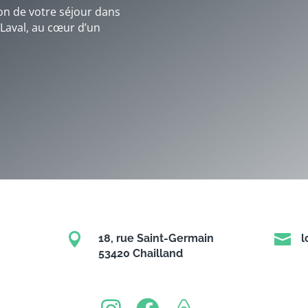
sion de votre séjour dans
 Laval, au cœur d’un


18, rue Saint-Germain
l
53420 Chailland