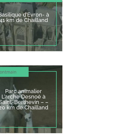
Basilique d’Evron- à
41 km de Chailland
ontmain
Parc animalier
L’arche Desnoé à
Saint-Berthevin – –
20 km de Chailland