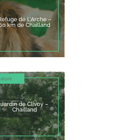
Refuge de L’Arche –
60 km de Chailland
ature
Jardin de Clivoy –
Chailland