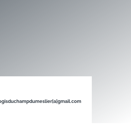
ogisduchampdumeslier[a]gmail.com