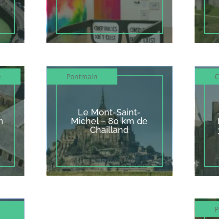
e
Pontmain
C
Le Mont-Saint-
m
Michel – 80 km de
Chailland
P