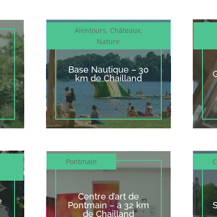
Alentours
,
Châteaux
,
Nature
Base Nautique – 30
km de Chailland
Pontmain
C
Centre d’art de
e
Pontmain – à 32 km
de Chailland