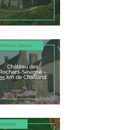
hâteaux
,
Nature
Château des
Rochers-Sévigné –
35 km de Chailland
ontmain