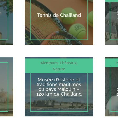
m
Tennis de Chailland
Alentours
,
Châteaux
,
P
Nature
Musée d’histoire et
traditions maritimes
du pays Malouin –
120 km de Chailland