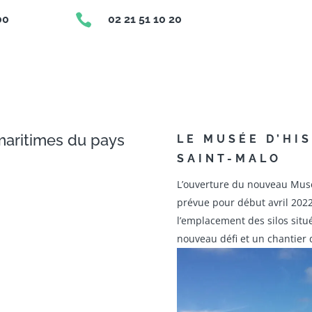

00
02 21 51 10 20
 maritimes du pays
LE MUSÉE D’HI
d
SAINT-MALO
L’ouverture du nouveau Musé
prévue pour début avril 2022.
l’emplacement des silos situ
nouveau défi et un chantier