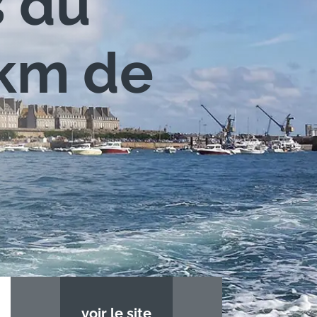
s du
 km de
voir le site