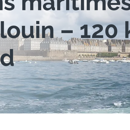
ns maritime
louin – 120
nd