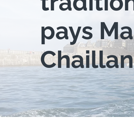
traditio
pays Ma
Chailla