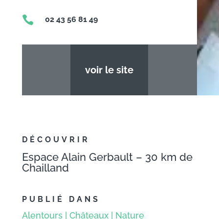

02 43 56 81 49
voir le site
DÉCOUVRIR
Espace Alain Gerbault – 30 km de
Chailland
PUBLIÉ DANS
Alentours
|
Châteaux
|
Nature