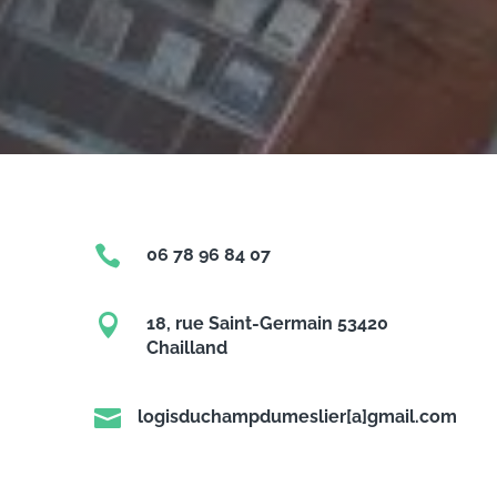

06 78 96 84 07

18, rue Saint-Germain 53420
Chailland

logisduchampdumeslier[a]gmail.com